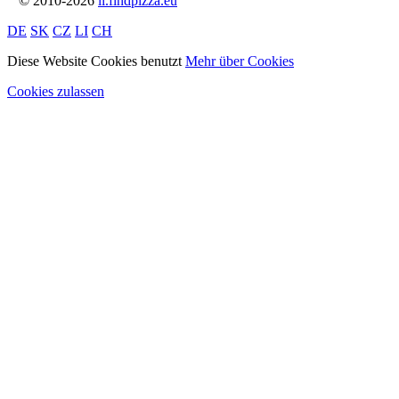
© 2010-2026
li.findpizza.eu
DE
SK
CZ
LI
CH
Diese Website Cookies benutzt
Mehr über Cookies
Cookies zulassen