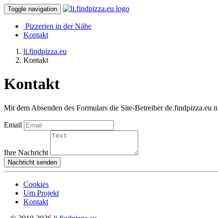
Toggle navigation
Pizzerien in der Nähe
Kontakt
li.findpizza.eu
Kontakt
Kontakt
Mit dem Absenden des Formulars die Site-Betreiber de.findpizza.eu nic
Email
Ihre Nachricht
Nachricht senden
Cookies
Um Projekt
Kontakt